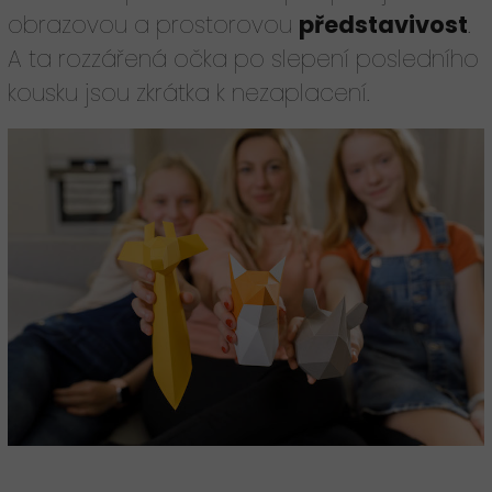
obrazovou a prostorovou
představivost
.
A ta rozzářená očka po slepení posledního
kousku jsou zkrátka k nezaplacení.