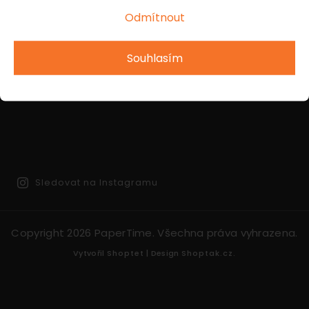
Odmítnout
INSTAGRAM
Souhlasím
Sledovat na Instagramu
Copyright 2026
PaperTime
. Všechna práva vyhrazena.
Vytvořil
Shoptet
| Design
Shoptak.cz.