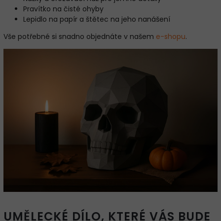
Pravítko na čisté ohyby
Lepidlo na papír a štětec na jeho nanášení
Vše potřebné si snadno objednáte v našem
e-shopu
.
UMĚLECKÉ DÍLO, KTERÉ VÁS BUDE