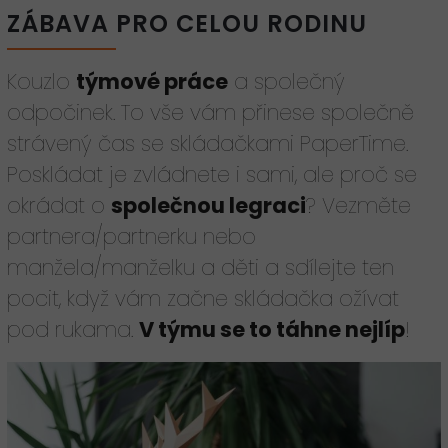
ZÁBAVA PRO CELOU RODINU
Kouzlo
týmové práce
a společný
odpočinek. To vše vám přinese společně
strávený čas se skládačkami PaperTime.
Poskládat je zvládnete i sami, ale proč se
okrádat o
společnou legraci
? Vezměte
partnera/partnerku nebo
manžela/manželku a děti a sdílejte ten
pocit, když vám začne skládačka ožívat
pod rukama.
V týmu se to táhne nejlíp
!