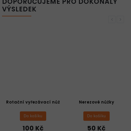
DOPORUČUJEME PRO DOKONALÝ
VÝSLEDEK
Previous
Next
Nerezové nůžky
Oboustranná lepicí
páska
Do košíku
Do košíku
50 Kč
50 Kč