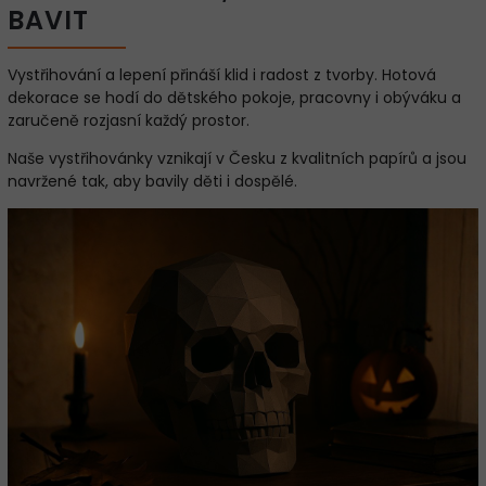
BAVIT
Vystřihování a lepení přináší klid i radost z tvorby. Hotová
dekorace se hodí do dětského pokoje, pracovny i obýváku a
zaručeně rozjasní každý prostor.
Naše vystřihovánky vznikají v Česku z kvalitních papírů a jsou
navržené tak, aby bavily děti i dospělé.