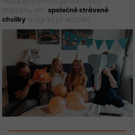
Nedarujete přitom jen samotnou
skládačku, ale i
společně strávené
chvilky
a legraci při skládání.