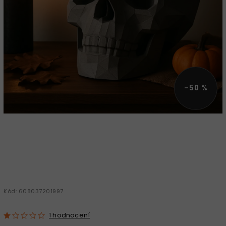
–50 %
Kód:
608037201997
1 hodnocení