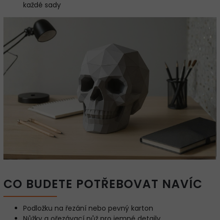
každé sady
CO BUDETE POTŘEBOVAT NAVÍC
Podložku na řezání nebo pevný karton
Nůžky a ořezávací nůž pro jemné detaily