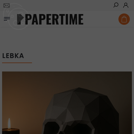
Domů
/
Vystřihovánky
/
Dekorace
/
Lebka
Hledat
LEBKA