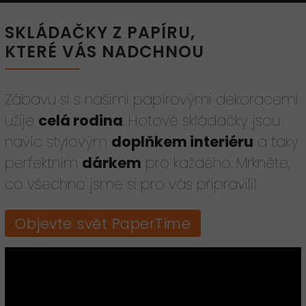
SKLÁDAČKY Z PAPÍRU,
KTERÉ VÁS NADCHNOU
Zábavu si s našimi papírovými dekoracemi
užije
celá rodina
. Hotové skládačky jsou
navíc stylovým
doplňkem interiéru
a taky
perfektním
dárkem
pro každého. Mrkněte,
co všechno jsme si pro vás připravili!
Objevte svět PaperTime