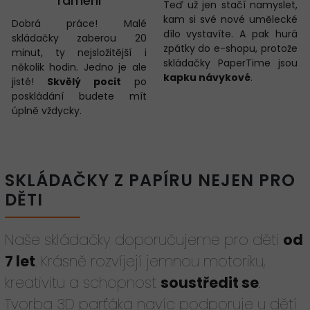
rameni
Teď už jen stačí namyslet,
kam si své nové umělecké
Dobrá práce! Malé
dílo vystavíte. A pak hurá
skládačky zaberou 20
zpátky do e-shopu, protože
minut, ty nejsložitější i
skládačky PaperTime jsou
několik hodin. Jedno je ale
kapku návykové
.
jisté!
Skvělý pocit
po
poskládání budete mít
úplně vždycky.
SKLÁDAČKY Z PAPÍRU NEJEN PRO
DĚTI
Naše skládačky doporučujeme pro děti
od
7 let
. Krásně rozvíjejí jemnou motoriku,
kreativitu a schopnost
soustředit se
.
Tvorba 3D parťáka navíc podporuje u dětí