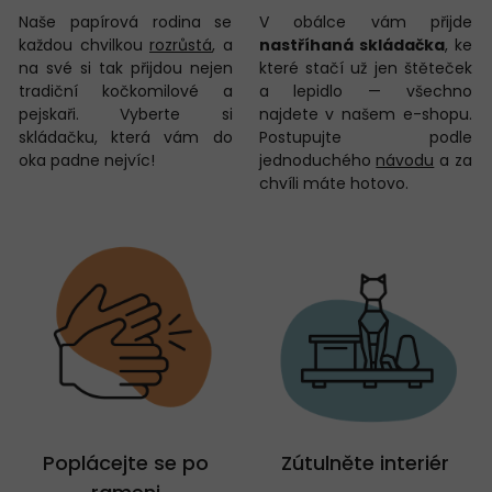
Naše papírová rodina se
V obálce vám přijde
každou chvilkou
rozrůstá
, a
nastříhaná skládačka
, ke
na své si tak přijdou nejen
které stačí už jen štěteček
tradiční kočkomilové a
a lepidlo — všechno
pejskaři. Vyberte si
najdete v našem e-shopu.
skládačku, která vám do
Postupujte podle
oka padne nejvíc!
jednoduchého
návodu
a za
chvíli máte hotovo.
Poplácejte se po
Zútulněte interiér