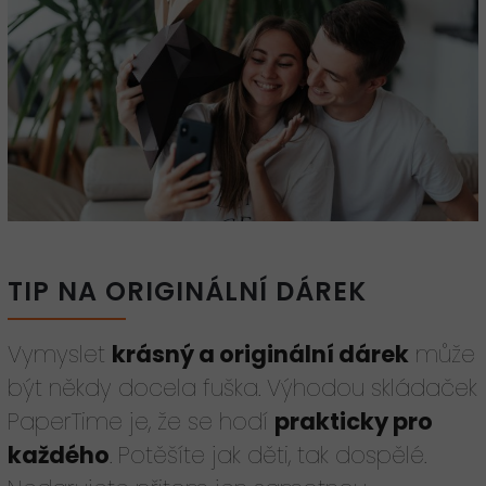
TIP NA ORIGINÁLNÍ DÁREK
Vymyslet
krásný a originální dárek
může
být někdy docela fuška. Výhodou skládaček
PaperTime je, že se hodí
prakticky pro
každého
. Potěšíte jak děti, tak dospělé.