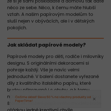
že si je sami poskládáte a domovu tak dáte
něco ze sebe. Něco, k čemu máte hlubší
vztah. A našim papírovým modelům to
sluší nejen v obývácích, ale i v dětských
pokojích.
Jak skládat papírové modely?
Papírové modely pro děti, rodiče i milovníky
designu. S originálními dekoracemi si
pohraje každý. Vše je navíc velmi
jednoduché. V balení dostanete vyřezané
díly z kvalitního italského papíru, které
budou připravené i s ohyby, a k tomu
návod. K dostání je také speciální lepidlo a
Čistíme sklad! Sleva 50 % na všechny produkty od
PaperTime!
štěteček. Složení papírového modelu bude
otázkou jedné kreativní chvíle.