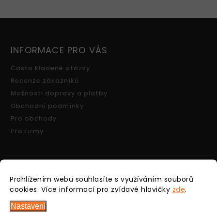
INFORMACE PRO VÁS
Často kladené otázky
Recenze zákazníků
Možnosti dopravy a platby
Obchodní podmínky
Pro obchody
Pro firmy
Prohlížením webu souhlasíte s využíváním souborů
FACEBOOK
cookies.
Více informací pro zvídavé hlavičky
zde
.
Nastavení