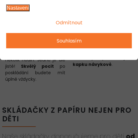
Nastavení
Poplácejte se po
Zútulněte interiér
Odmítnout
rameni
Teď už jen stačí namyslet,
kam si své nové umělecké
Souhlasím
Dobrá práce! Malé
dílo vystavíte. A pak hurá
skládačky zaberou 20
zpátky do e-shopu, protože
minut, ty nejsložitější i
skládačky PaperTime jsou
několik hodin. Jedno je ale
kapku návykové
.
jisté!
Skvělý pocit
po
poskládání budete mít
úplně vždycky.
SKLÁDAČKY Z PAPÍRU NEJEN PRO
DĚTI
Naše skládačky doporučujeme pro děti
od