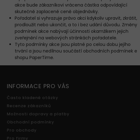
akce bude zákazníkovi vrácena částka odpovídající
skutečně zaplacené ceně objednávky.
Pořadatel si vyhrazuje právo akci kdykoliv upravit, zkrátit,
prodloužit nebo ukončit, a to i bez udání důvodu. Změny
podmínek akce nabývají účinnosti okamžikem jejich
zveřejnění na webových stránkách pořadatele.
Tyto podmínky akce jsou platné po celou dobu jejího
trvání a jsou nedílnou součástí obchodních podmínek e
shopu PaperTime.
INFORMACE PRO VÁS
Často kladené otázky
Recenze zákazníků
Možnosti dopravy a platby
Obchodní podmínky
Pro obchody
Pro firmy