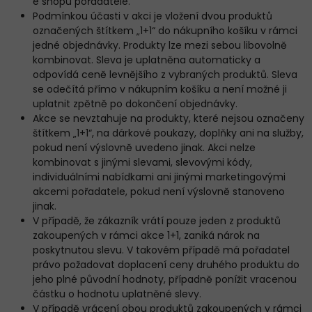
e shopu pořadatele.
Podmínkou účasti v akci je vložení dvou produktů
označených štítkem „1+1“ do nákupního košíku v rámci
jedné objednávky. Produkty lze mezi sebou libovolně
kombinovat. Sleva je uplatněna automaticky a
odpovídá ceně levnějšího z vybraných produktů. Sleva
se odečítá přímo v nákupním košíku a není možné ji
uplatnit zpětně po dokončení objednávky.
Akce se nevztahuje na produkty, které nejsou označeny
štítkem „1+1“, na dárkové poukazy, doplňky ani na služby,
pokud není výslovně uvedeno jinak. Akci nelze
kombinovat s jinými slevami, slevovými kódy,
individuálními nabídkami ani jinými marketingovými
akcemi pořadatele, pokud není výslovně stanoveno
jinak.
V případě, že zákazník vrátí pouze jeden z produktů
zakoupených v rámci akce 1+1, zaniká nárok na
poskytnutou slevu. V takovém případě má pořadatel
právo požadovat doplacení ceny druhého produktu do
jeho plné původní hodnoty, případně ponížit vracenou
částku o hodnotu uplatněné slevy.
V případě vrácení obou produktů zakoupených v rámci