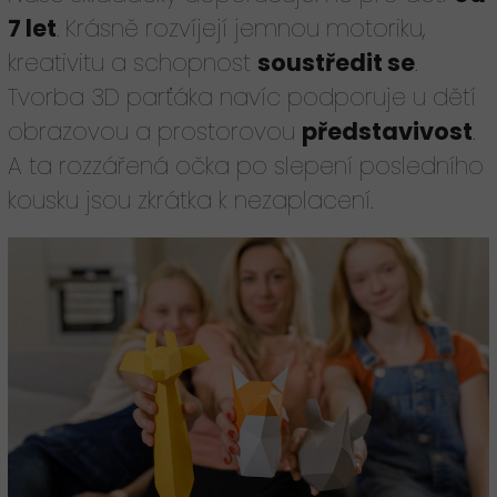
7 let
. Krásně rozvíjejí jemnou motoriku,
kreativitu a schopnost
soustředit se
.
Tvorba 3D parťáka navíc podporuje u dětí
obrazovou a prostorovou
představivost
.
A ta rozzářená očka po slepení posledního
kousku jsou zkrátka k nezaplacení.