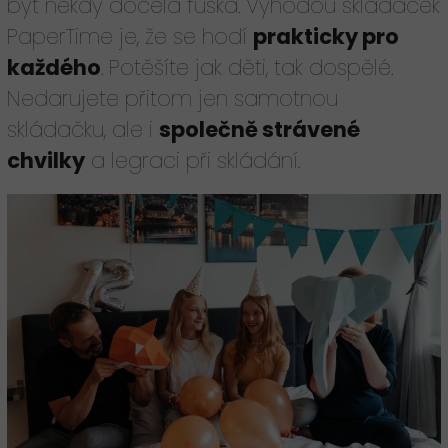
být někdy docela fuška. Výhodou skládaček
PaperTime je, že se hodí
prakticky pro
každého
. Potěšíte jak děti, tak dospělé.
Nedarujete přitom jen samotnou
skládačku, ale i
společně strávené
chvilky
a legraci při skládání.