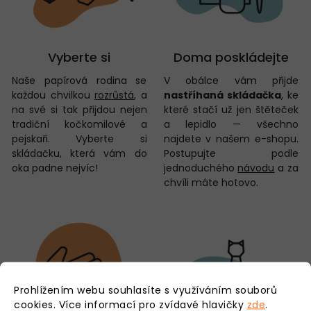
Vyberte si
Doma poskládejte
Naše papírová rodina se
V obálce vám přijde
každou chvilkou
rozrůstá
, a
nastříhaná skládačka
, ke
na své si tak přijdou nejen
které stačí už jen štěteček
tradiční kočkomilové a
a lepidlo — všechno
pejskaři. Vyberte si
najdete v našem e-shopu.
skládačku, která vám do
Postupujte podle
oka padne nejvíc!
jednoduchého
návodu
a za
chvíli máte hotovo.
Prohlížením webu souhlasíte s využíváním souborů
cookies.
Více informací pro zvídavé hlavičky
zde
.