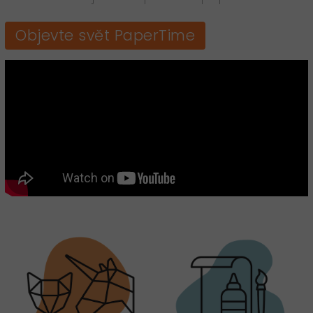
Objevte svět PaperTime