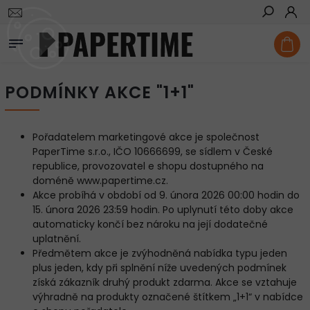
Hledat
PODMÍNKY AKCE "1+1"
Pořadatelem marketingové akce je společnost
PaperTime s.r.o., IČO 10666699, se sídlem v České
republice, provozovatel e shopu dostupného na
doméně www.papertime.cz.
Akce probíhá v období od 9. února 2026 00:00 hodin do
15. února 2026 23:59 hodin. Po uplynutí této doby akce
automaticky končí bez nároku na její dodatečné
uplatnění.
Předmětem akce je zvýhodněná nabídka typu jeden
plus jeden, kdy při splnění níže uvedených podmínek
získá zákazník druhý produkt zdarma. Akce se vztahuje
výhradně na produkty označené štítkem „1+1“ v nabídce