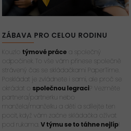
ZÁBAVA PRO CELOU RODINU
Kouzlo
týmové práce
a společný
odpočinek. To vše vám přinese společně
strávený čas se skládačkami PaperTime.
Poskládat je zvládnete i sami, ale proč se
okrádat o
společnou legraci
? Vezměte
partnera/partnerku nebo
manžela/manželku a děti a sdílejte ten
pocit, když vám začne skládačka ožívat
pod rukama.
V týmu se to táhne nejlíp
!