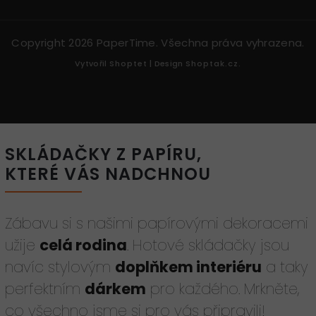
Copyright 2026
PaperTime
. Všechna práva vyhrazena.
Vytvořil
Shoptet
| Design
Shoptak.cz.
SKLÁDAČKY Z PAPÍRU,
KTERÉ VÁS NADCHNOU
Zábavu si s našimi papírovými dekoracemi
užije
celá rodina
. Hotové skládačky jsou
navíc stylovým
doplňkem interiéru
a taky
perfektním
dárkem
pro každého. Mrkněte,
co všechno jsme si pro vás připravili!