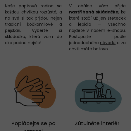
Naše papírová rodina se
V obálce vám přijde
každou chvilkou
rozrůstá
, a
nastříhaná skládačka
, ke
na své si tak přijdou nejen
které stačí už jen štěteček
tradiční kočkomilové a
a lepidlo — všechno
pejskaři. Vyberte si
najdete v našem e-shopu.
skládačku, která vám do
Postupujte podle
oka padne nejvíc!
jednoduchého
návodu
a za
chvíli máte hotovo.
Poplácejte se po
Zútulněte interiér