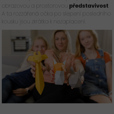
obrazovou a prostorovou
představivost
.
A ta rozzářená očka po slepení posledního
kousku jsou zkrátka k nezaplacení.