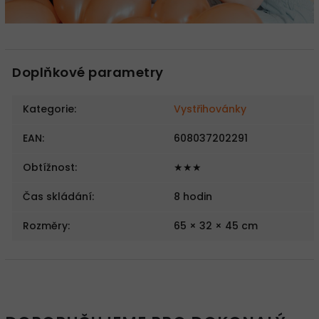
Doplňkové parametry
Kategorie
:
Vystřihovánky
EAN
:
608037202291
Obtížnost
:
★★★
Čas skládání
:
8 hodin
Rozměry
:
65 × 32 × 45 cm