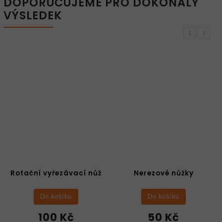
DOPORUČUJEME PRO DOKONALÝ
VÝSLEDEK
Previous
Next
Nerezové nůžky
Oboustranná lepicí
páska
Do košíku
Do košíku
50 Kč
50 Kč