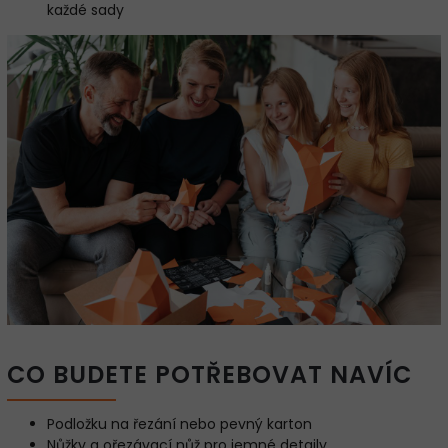
každé sady
CO BUDETE POTŘEBOVAT NAVÍC
Podložku na řezání nebo pevný karton
Nůžky a ořezávací nůž pro jemné detaily