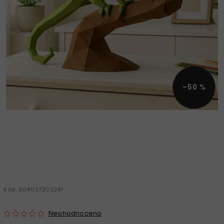
–50 %
Kód:
608037202291
Neohodnoceno