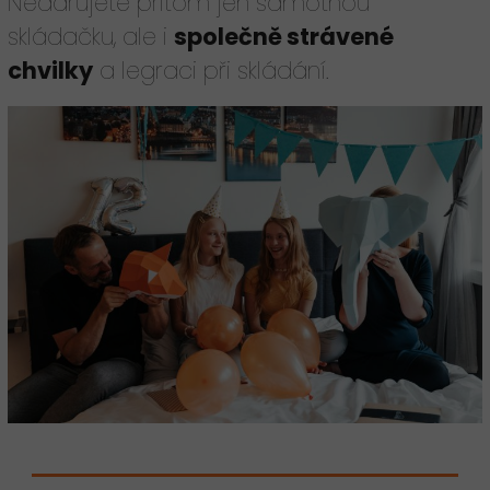
Nedarujete přitom jen samotnou
skládačku, ale i
společně strávené
chvilky
a legraci při skládání.