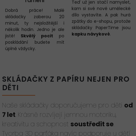
rameni
Teď už jen stačí namyslet,
kam si své nové umělecké
Dobrá práce! Malé
dílo vystavíte. A pak hurá
skládačky zaberou 20
zpátky do e-shopu, protože
minut, ty nejsložitější i
skládačky PaperTime jsou
několik hodin. Jedno je ale
kapku návykové
.
jisté!
Skvělý pocit
po
poskládání budete mít
úplně vždycky.
SKLÁDAČKY Z PAPÍRU NEJEN PRO
DĚTI
Naše skládačky doporučujeme pro děti
od
7 let
. Krásně rozvíjejí jemnou motoriku,
kreativitu a schopnost
soustředit se
.
Tvorba 3D parťáka navíc podporuje u dětí