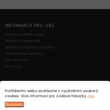
INFORMACE PRO VÁS
Často kladené otázky
Recenze zákazníků
Možnosti dopravy a platby
Obchodní podmínky
Pro obchody
Pro firmy
Prohlížením webu souhlasíte s využíváním souborů
FACEBOOK
cookies.
Více informací pro zvídavé hlavičky
zde
.
Nastavení