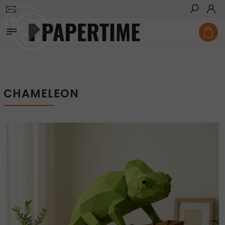
Domů
/
Vystřihovánky
/
Chameleon
Hledat
CHAMELEON