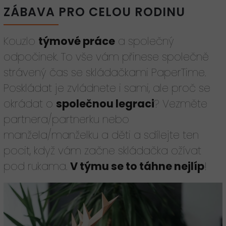
ZÁBAVA PRO CELOU RODINU
Kouzlo
týmové práce
a společný
odpočinek. To vše vám přinese společně
strávený čas se skládačkami PaperTime.
Poskládat je zvládnete i sami, ale proč se
okrádat o
společnou legraci
? Vezměte
partnera/partnerku nebo
manžela/manželku a děti a sdílejte ten
pocit, když vám začne skládačka ožívat
pod rukama.
V týmu se to táhne nejlíp
!