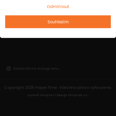
Odmítnout
INSTAGRAM
Souhlasím
Sledovat na Instagramu
Copyright 2026
PaperTime
. Všechna práva vyhrazena.
Vytvořil
Shoptet
| Design
Shoptak.cz.