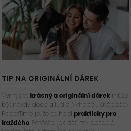
TIP NA ORIGINÁLNÍ DÁREK
Vymyslet
krásný a originální dárek
může
být někdy docela fuška. Výhodou skládaček
PaperTime je, že se hodí
prakticky pro
každého
. Potěšíte jak děti, tak dospělé.