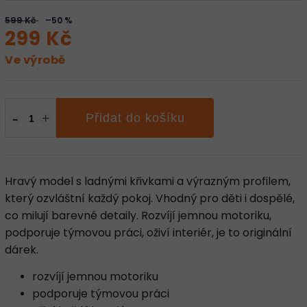
599 Kč
–50 %
299 Kč
Ve výrobě
Přidat do košíku
Hravý model s ladnými křivkami a výrazným profilem,
který ozvláštní každý pokoj. Vhodný pro děti i dospělé,
co milují barevné detaily. Rozvíjí jemnou motoriku,
podporuje týmovou práci, oživí interiér, je to originální
dárek.
rozvíjí jemnou motoriku
podporuje týmovou práci