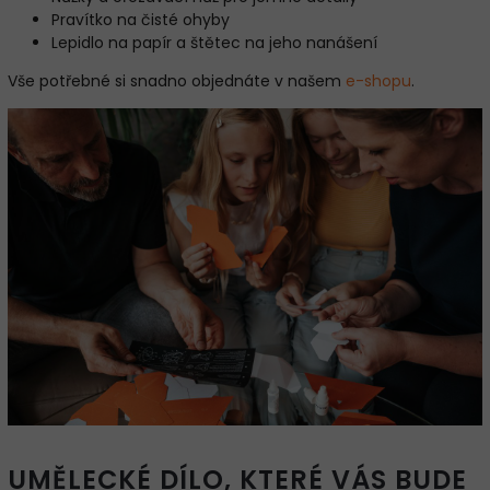
Pravítko na čisté ohyby
Lepidlo na papír a štětec na jeho nanášení
Vše potřebné si snadno objednáte v našem
e-shopu
.
UMĚLECKÉ DÍLO, KTERÉ VÁS BUDE