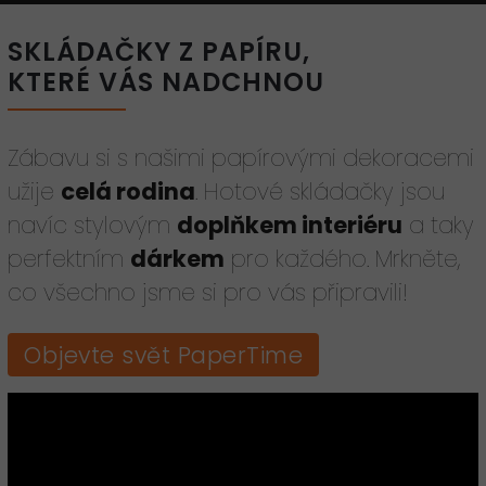
SKLÁDAČKY Z PAPÍRU,
KTERÉ VÁS NADCHNOU
Zábavu si s našimi papírovými dekoracemi
užije
celá rodina
. Hotové skládačky jsou
navíc stylovým
doplňkem interiéru
a taky
perfektním
dárkem
pro každého. Mrkněte,
co všechno jsme si pro vás připravili!
Objevte svět PaperTime