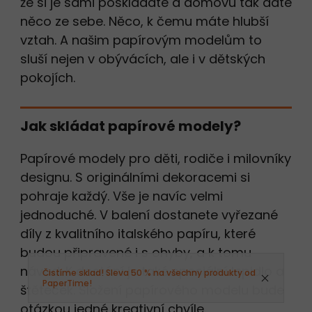
že si je sami poskládáte a domovu tak dáte
něco ze sebe. Něco, k čemu máte hlubší
vztah. A našim papírovým modelům to
sluší nejen v obývácích, ale i v dětských
pokojích.
Jak skládat papírové modely?
Papírové modely pro děti, rodiče i milovníky
designu. S originálními dekoracemi si
pohraje každý. Vše je navíc velmi
jednoduché. V balení dostanete vyřezané
díly z kvalitního italského papíru, které
budou připravené i s ohyby, a k tomu
návod. K dostání je také speciální lepidlo a
Čistíme sklad! Sleva 50 % na všechny produkty od
PaperTime!
štěteček. Složení papírového modelu bude
otázkou jedné kreativní chvíle.