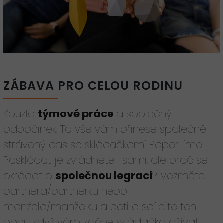
ZÁBAVA PRO CELOU RODINU
Kouzlo
týmové práce
a společný
odpočinek. To vše vám přinese společně
strávený čas se skládačkami PaperTime.
Poskládat je zvládnete i sami, ale proč se
okrádat o
společnou legraci
? Vezměte
partnera/partnerku nebo
manžela/manželku a děti a sdílejte ten
pocit, když vám začne skládačka ožívat