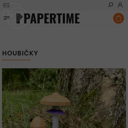
Domů
/
Vystřihovánky
/
Houbičky
Hledat
HOUBIČKY