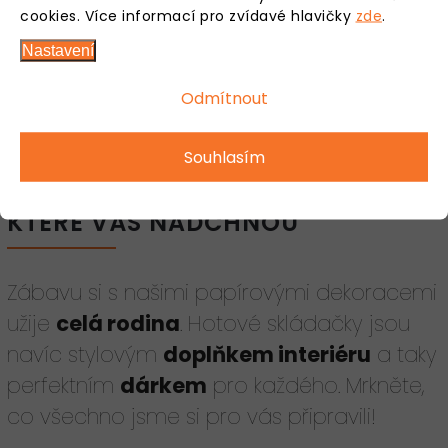
cookies.
Více informací pro zvídavé hlavičky
zde
.
Copyright 2026
PaperTime
. Všechna práva vyhrazena.
Nastavení
Vytvořil
Shoptet
| Design
Shoptak.cz.
Odmítnout
Souhlasím
SKLÁDAČKY Z PAPÍRU,
KTERÉ VÁS NADCHNOU
Zábavu si s našimi papírovými dekoracemi
užije
celá rodina
. Hotové skládačky jsou
navíc stylovým
doplňkem interiéru
a taky
perfektním
dárkem
pro každého. Mrkněte,
co všechno jsme si pro vás připravili!