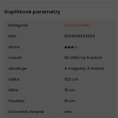
Doplňkové parametry
Kategorie
:
Vystřihovánky
EAN
:
8594199342604
výzva
:
◉◉◉○○
rozsah
:
93 dílků na 9 arších
obsahuje
:
4 magnety, 2 matice
výška
:
13,5 cm
šířka
:
19 cm
hloubka
:
15 cm
číslované chlopně
:
ano