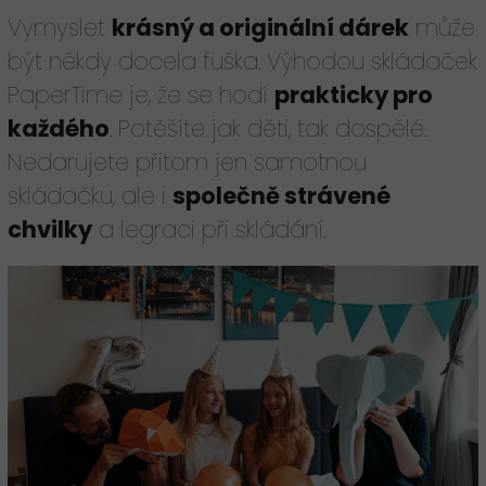
Vymyslet
krásný a originální dárek
může
být někdy docela fuška. Výhodou skládaček
PaperTime je, že se hodí
prakticky pro
každého
. Potěšíte jak děti, tak dospělé.
Nedarujete přitom jen samotnou
skládačku, ale i
společně strávené
chvilky
a legraci při skládání.