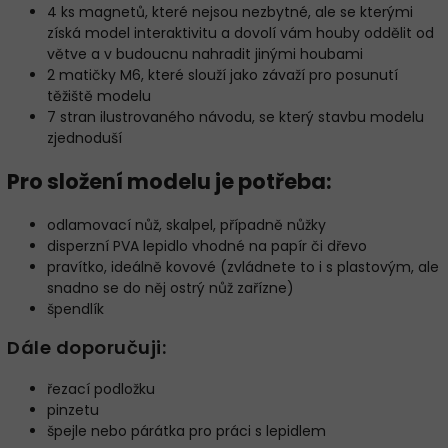
4 ks magnetů, které nejsou nezbytné, ale se kterými
získá model interaktivitu a dovolí vám houby oddělit od
větve a v budoucnu nahradit jinými houbami
2 matičky M6, které slouží jako závaží pro posunutí
těžiště modelu
7 stran ilustrovaného návodu, se který stavbu modelu
zjednoduší
Pro složení modelu je potřeba:
odlamovací nůž, skalpel, případně nůžky
disperzní PVA lepidlo vhodné na papír či dřevo
pravítko, ideálně kovové (zvládnete to i s plastovým, ale
snadno se do něj ostrý nůž zařízne)
špendlík
Dále doporučuji:
řezací podložku
pinzetu
špejle nebo párátka pro práci s lepidlem