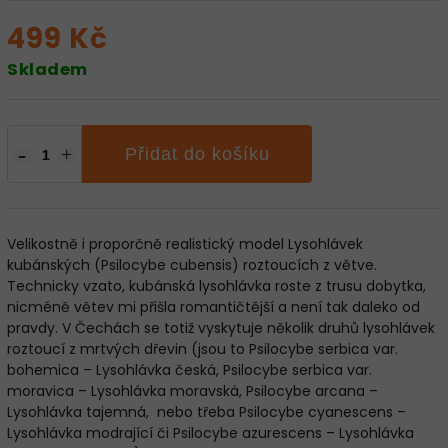
499 Kč
Skladem
Přidat do košíku
Velikostně i proporčně realistický model Lysohlávek
kubánských (Psilocybe cubensis) roztoucích z větve.
Technicky vzato, kubánská lysohlávka roste z trusu dobytka,
nicméně větev mi přišla romantičtější a není tak daleko od
pravdy. V Čechách se totiž vyskytuje několik druhů lysohlávek
roztoucí z mrtvých dřevin (jsou to Psilocybe serbica var.
bohemica – Lysohlávka česká, Psilocybe serbica var.
moravica – Lysohlávka moravská, Psilocybe arcana –
Lysohlávka tajemná, nebo třeba Psilocybe cyanescens –
Lysohlávka modrající či Psilocybe azurescens – Lysohlávka