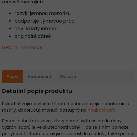
azurově modrající).
rozvíjí jemnou motoriku
podporuje týmovou práci
oživí každý interiér
originální dárek
Detailní informace
Popis
Hodnocení
Diskuze
Detailní popis produktu
Pokud tě zajímá více o těchto houbách a jejich anatomické
rozdíly, doporučuji manuál dostupný na
houbook.info
.
Prsten, nebo také závoj, který chrání výtrusnice do doby
vyzrání spórů je ve skutečnosti volný – dá se s ním po noze
pohybovat. I tento detail jsem zanesl do modelu, takže pokud