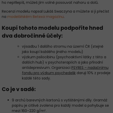
ho nepřilepíš, můžeš jím volně posouvat nahoru a dolů.
Recenzi modelu napsal Lukáš Swaczyna a můžete si ji přečíst
na
modelářském Betexa magazínu
.
Koupí tohoto modelu podpoříte hned
dva dobročinné účely:
výsadbu 1 dalšího stromu na území ČR (stejně
jako koupí každého jiného modelu)
výzkum psilocibinu (psychoaktivní látky z této a
dalších hub) v psychoterapiích a jako přírodní
antidepresivum. Organizaci
PSYRES – nadačnímu
fondu pro výzkum psychedelik
daruji 10% z prodeje
každé této sady.
Co je v sadě:
9 archů barevných kartonů s vytištěnými díly. Gramáž
papíru je citlivě zvolena pro každý model a pohybuje se
mezi 160–220 g/m².