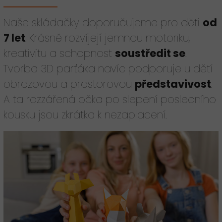
Naše skládačky doporučujeme pro děti
od
7 let
. Krásně rozvíjejí jemnou motoriku,
kreativitu a schopnost
soustředit se
.
Tvorba 3D parťáka navíc podporuje u dětí
obrazovou a prostorovou
představivost
.
A ta rozzářená očka po slepení posledního
kousku jsou zkrátka k nezaplacení.