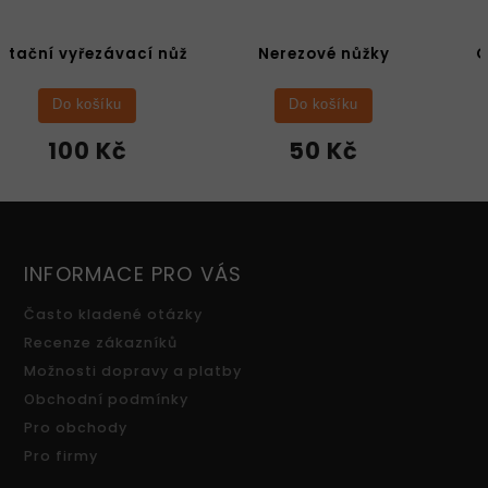
Nerezové nůžky
Oboustranná lepicí
páska
Do košíku
Do košíku
50 Kč
50 Kč
INFORMACE PRO VÁS
Často kladené otázky
Recenze zákazníků
Možnosti dopravy a platby
Obchodní podmínky
Pro obchody
Pro firmy