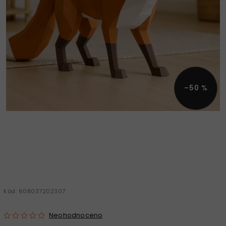
–50 %
Kód:
608037202307
Neohodnoceno