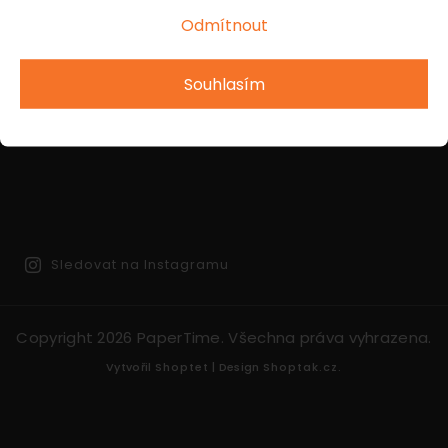
Odmítnout
INSTAGRAM
Souhlasím
Sledovat na Instagramu
Copyright 2026
PaperTime
. Všechna práva vyhrazena.
Vytvořil
Shoptet
| Design
Shoptak.cz.