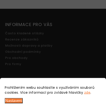
INFORMACE PRO VÁS
Často kladené otázky
Recenze zákazníků
Možnosti dopravy a platby
Obchodní podmínky
Pro obchody
Pro firmy
Prohlížením webu souhlasíte s využíváním souborů
FACEBOOK
cookies.
Více informací pro zvídavé hlavičky
zde
.
Nastavení