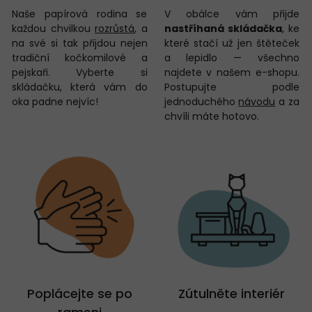
Naše papírová rodina se
V obálce vám přijde
každou chvilkou
rozrůstá
, a
nastříhaná skládačka
, ke
na své si tak přijdou nejen
které stačí už jen štěteček
tradiční kočkomilové a
a lepidlo — všechno
pejskaři. Vyberte si
najdete v našem e-shopu.
skládačku, která vám do
Postupujte podle
oka padne nejvíc!
jednoduchého
návodu
a za
chvíli máte hotovo.
Poplácejte se po
Zútulněte interiér