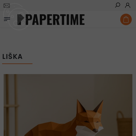
Domů
/
Vystřihovánky
/
Liška
Hledat
LIŠKA