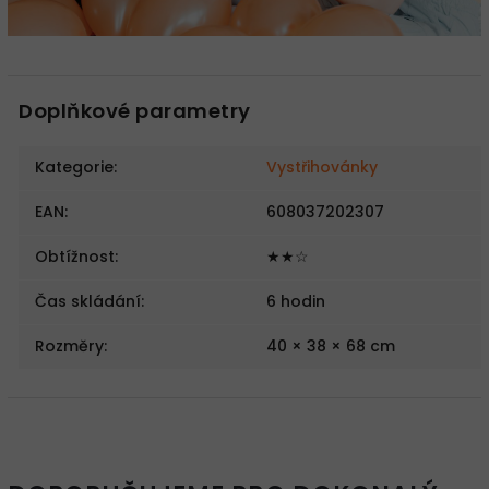
Doplňkové parametry
Kategorie
:
Vystřihovánky
EAN
:
608037202307
Obtížnost
:
★★☆
Čas skládání
:
6 hodin
Rozměry
:
40 × 38 × 68 cm