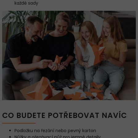
každé sady
CO BUDETE POTŘEBOVAT NAVÍC
Podložku na řezání nebo pevný karton
Nůžky a ořezávací nůž pro jemné detaily