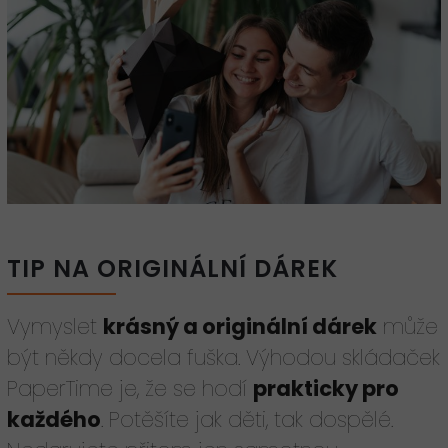
TIP NA ORIGINÁLNÍ DÁREK
Vymyslet
krásný a originální dárek
může
být někdy docela fuška. Výhodou skládaček
PaperTime je, že se hodí
prakticky pro
každého
. Potěšíte jak děti, tak dospělé.