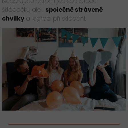
Nedarujete přitom jen samotnou
skládačku, ale i
společně strávené
chvilky
a legraci při skládání.