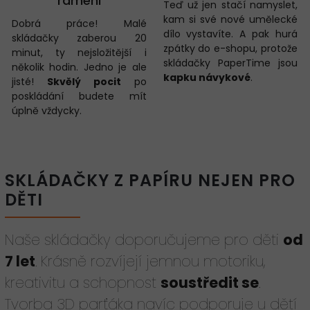
rameni
Teď už jen stačí namyslet,
kam si své nové umělecké
Dobrá práce! Malé
dílo vystavíte. A pak hurá
skládačky zaberou 20
zpátky do e-shopu, protože
minut, ty nejsložitější i
skládačky PaperTime jsou
několik hodin. Jedno je ale
kapku návykové
.
jisté!
Skvělý pocit
po
poskládání budete mít
úplně vždycky.
SKLÁDAČKY Z PAPÍRU NEJEN PRO
DĚTI
Naše skládačky doporučujeme pro děti
od
7 let
. Krásně rozvíjejí jemnou motoriku,
kreativitu a schopnost
soustředit se
.
Tvorba 3D parťáka navíc podporuje u dětí