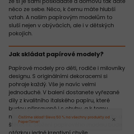
že si je sami poskládáte a domovu tak dáte
něco ze sebe. Něco, k čemu máte hlubší
vztah. A našim papírovým modelům to
sluší nejen v obývácích, ale i v dětských
pokojích.
Jak skládat papírové modely?
Papírové modely pro děti, rodiče i milovníky
designu. S originálními dekoracemi si
pohraje každý. Vše je navíc velmi
jednoduché. V balení dostanete vyřezané
díly z kvalitního italského papíru, které
budou připravené i s ohyby, a k tomu
návod. K dostání je také speciální lepidlo a
Čistíme sklad! Sleva 50 % na všechny produkty od
PaperTime!
štěteček. Složení papírového modelu bude
otázkou jedné kreativní chvíle.