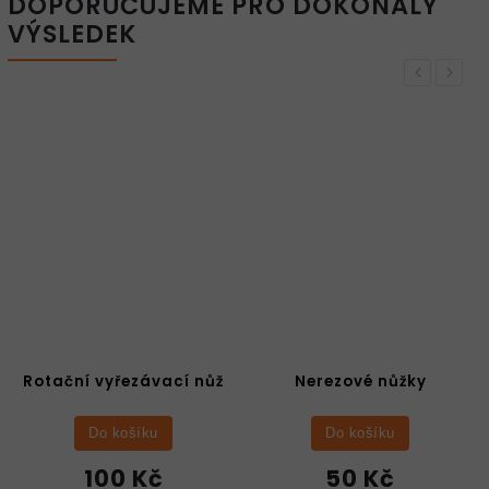
DOPORUČUJEME PRO DOKONALÝ
VÝSLEDEK
Previous
Next
Nerezové nůžky
Oboustranná lepicí
páska
Do košíku
Do košíku
50 Kč
50 Kč