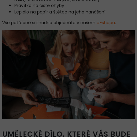
Pravítko na čisté ohyby
Lepidlo na papír a štětec na jeho nanášení
Vše potřebné si snadno objednáte v našem
e-shopu
.
UMĚLECKÉ DÍLO, KTERÉ VÁS BUDE