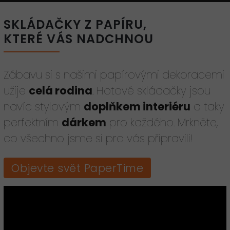
SKLÁDAČKY Z PAPÍRU,
KTERÉ VÁS NADCHNOU
Zábavu si s našimi papírovými dekoracemi
užije
celá rodina
. Hotové skládačky jsou
navíc stylovým
doplňkem interiéru
a taky
perfektním
dárkem
pro každého. Mrkněte,
co všechno jsme si pro vás připravili!
Objevte svět PaperTime