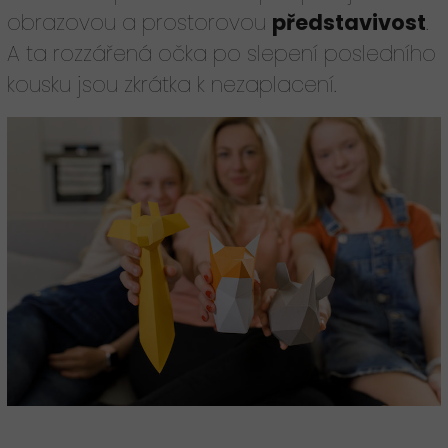
obrazovou a prostorovou
představivost
.
A ta rozzářená očka po slepení posledního
kousku jsou zkrátka k nezaplacení.