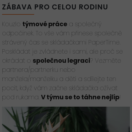
ZÁBAVA PRO CELOU RODINU
Kouzlo
týmové práce
a společný
odpočinek. To vše vám přinese společně
strávený čas se skládačkami PaperTime.
Poskládat je zvládnete i sami, ale proč se
okrádat o
společnou legraci
? Vezměte
partnera/partnerku nebo
manžela/manželku a děti a sdílejte ten
pocit, když vám začne skládačka ožívat
pod rukama.
V týmu se to táhne nejlíp
!