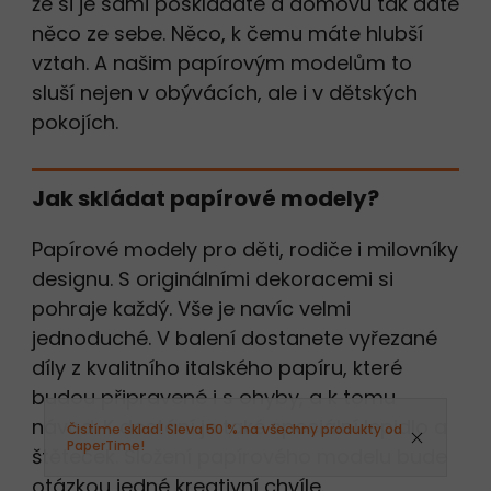
že si je sami poskládáte a domovu tak dáte
něco ze sebe. Něco, k čemu máte hlubší
vztah. A našim papírovým modelům to
sluší nejen v obývácích, ale i v dětských
pokojích.
Jak skládat papírové modely?
Papírové modely pro děti, rodiče i milovníky
designu. S originálními dekoracemi si
pohraje každý. Vše je navíc velmi
jednoduché. V balení dostanete vyřezané
díly z kvalitního italského papíru, které
budou připravené i s ohyby, a k tomu
návod. K dostání je také speciální lepidlo a
Čistíme sklad! Sleva 50 % na všechny produkty od
PaperTime!
štěteček. Složení papírového modelu bude
otázkou jedné kreativní chvíle.