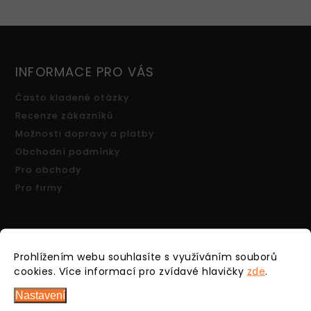
INFORMACE PRO VÁS
Často kladené otázky
Recenze zákazníků
Možnosti dopravy a platby
Obchodní podmínky
Pro obchody
Pro firmy
Prohlížením webu souhlasíte s využíváním souborů
FACEBOOK
cookies.
Více informací pro zvídavé hlavičky
zde
.
Nastavení