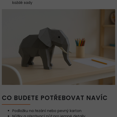
každé sady
CO BUDETE POTŘEBOVAT NAVÍC
Podložku na řezání nebo pevný karton
Nůžky a ořezávací nůž pro jemné detaily