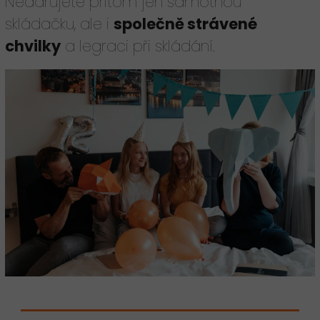
Nedarujete přitom jen samotnou
skládačku, ale i
společně strávené
chvilky
a legraci při skládání.