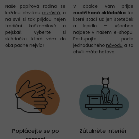
Naše papírová rodina se
V obálce vám přijde
každou chvilkou
rozrůstá
, a
nastříhaná skládačka
, ke
na své si tak přijdou nejen
které stačí už jen štěteček
tradiční kočkomilové a
a lepidlo — všechno
pejskaři. Vyberte si
najdete v našem e-shopu.
skládačku, která vám do
Postupujte podle
oka padne nejvíc!
jednoduchého
návodu
a za
chvíli máte hotovo.
Poplácejte se po
Zútulněte interiér