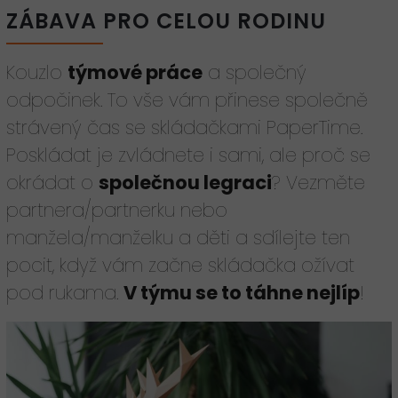
ZÁBAVA PRO CELOU RODINU
Kouzlo
týmové práce
a společný
odpočinek. To vše vám přinese společně
strávený čas se skládačkami PaperTime.
Poskládat je zvládnete i sami, ale proč se
okrádat o
společnou legraci
? Vezměte
partnera/partnerku nebo
manžela/manželku a děti a sdílejte ten
pocit, když vám začne skládačka ožívat
pod rukama.
V týmu se to táhne nejlíp
!