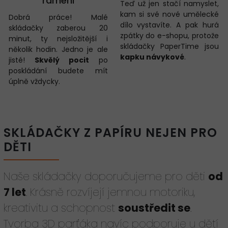
rameni
Teď už jen stačí namyslet,
kam si své nové umělecké
Dobrá práce! Malé
dílo vystavíte. A pak hurá
skládačky zaberou 20
zpátky do e-shopu, protože
minut, ty nejsložitější i
skládačky PaperTime jsou
několik hodin. Jedno je ale
kapku návykové
.
jisté!
Skvělý pocit
po
poskládání budete mít
úplně vždycky.
SKLÁDAČKY Z PAPÍRU NEJEN PRO
DĚTI
Naše skládačky doporučujeme pro děti
od
7 let
. Krásně rozvíjejí jemnou motoriku,
kreativitu a schopnost
soustředit se
.
Tvorba 3D parťáka navíc podporuje u dětí