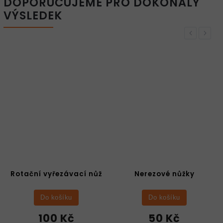
DOPORUČUJEME PRO DOKONALÝ
VÝSLEDEK
Previous
Next
Nerezové nůžky
Oboustranná lepicí
páska
Do košíku
Do košíku
50 Kč
50 Kč