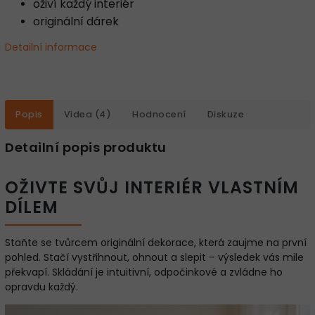
oživí každý interiér
originální dárek
Detailní informace
Popis
Videa (4)
Hodnocení
Diskuze
Detailní popis produktu
OŽIVTE SVŮJ INTERIÉR VLASTNÍM
DÍLEM
Staňte se tvůrcem originální dekorace, která zaujme na první
pohled. Stačí vystřihnout, ohnout a slepit – výsledek vás mile
překvapí. Skládání je intuitivní, odpočinkové a zvládne ho
opravdu každý.