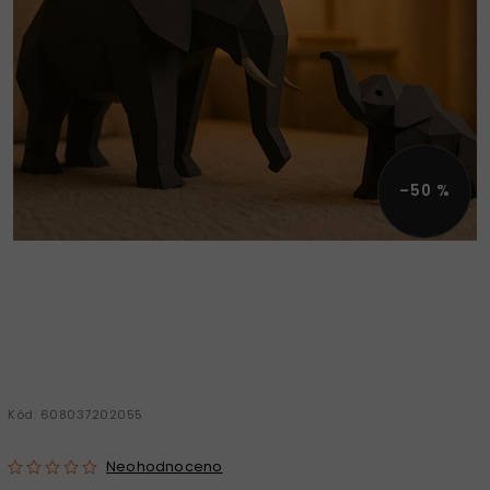
–50 %
Kód:
608037202055
Neohodnoceno