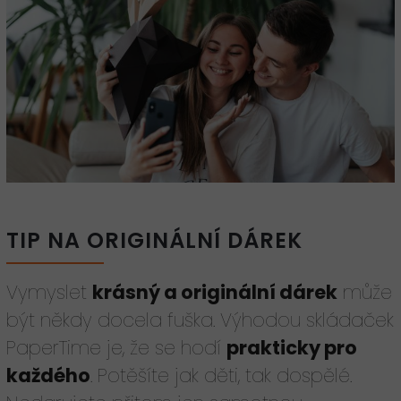
TIP NA ORIGINÁLNÍ DÁREK
Vymyslet
krásný a originální dárek
může
být někdy docela fuška. Výhodou skládaček
PaperTime je, že se hodí
prakticky pro
každého
. Potěšíte jak děti, tak dospělé.