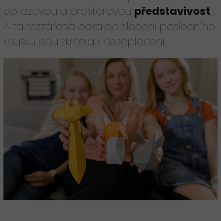
obrazovou a prostorovou
představivost
.
A ta rozzářená očka po slepení posledního
kousku jsou zkrátka k nezaplacení.