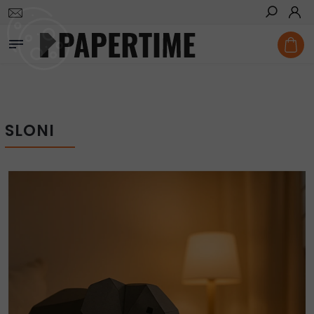
Domů
/
Vystřihovánky
/
Sloni
Hledat
SLONI