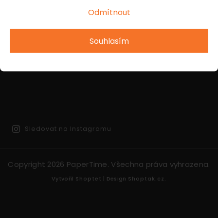
Odmítnout
INSTAGRAM
Souhlasím
Sledovat na Instagramu
Copyright 2026
PaperTime
. Všechna práva vyhrazena.
Vytvořil
Shoptet
| Design
Shoptak.cz.