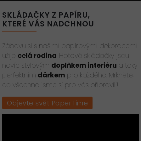
SKLÁDAČKY Z PAPÍRU,
KTERÉ VÁS NADCHNOU
Zábavu si s našimi papírovými dekoracemi
užije
celá rodina
. Hotové skládačky jsou
navíc stylovým
doplňkem interiéru
a taky
perfektním
dárkem
pro každého. Mrkněte,
co všechno jsme si pro vás připravili!
Objevte svět PaperTime