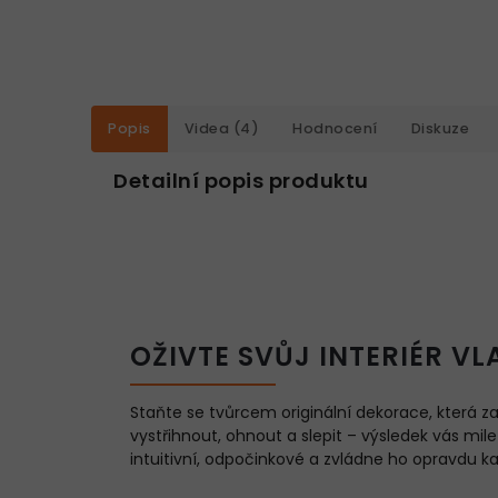
Popis
Videa (4)
Hodnocení
Diskuze
Detailní popis produktu
OŽIVTE SVŮJ INTERIÉR VL
Staňte se tvůrcem originální dekorace, která z
vystřihnout, ohnout a slepit – výsledek vás mile
intuitivní, odpočinkové a zvládne ho opravdu ka