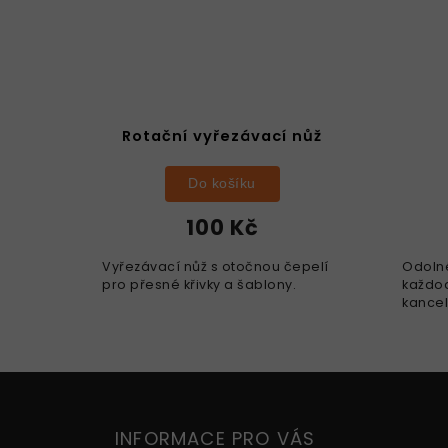
 pero
Rotační vyřezávací nůž
Do košíku
100 Kč
uvací
Vyřezávací nůž s otočnou čepelí
Odolné
h.
pro přesné křivky a šablony.
každod
pro
kancel
.
střih.
INFORMACE PRO VÁS