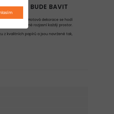
TERÉ VÁS BUDE BAVIT
hlasím
 i radost z tvorby. Hotová dekorace se hodí
býváku a zaručeně rozjasní každý prostor.
u z kvalitních papírů a jsou navržené tak,