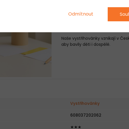
UMĚLECKÉ DÍLO, K
Odmítnout
Sou
Vystřihování a lepení přináší klid
do dětského pokoje, pracovny i o
Naše vystřihovánky vznikají v Česk
aby bavily děti i dospělé.
Vystřihovánky
608037202062
★★★