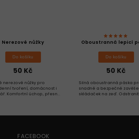
Nerezové nůžky
Oboustranná lepicí 
Do košíku
Do košíku
50 Kč
50 Kč
 nerezové nůžky pro
Silná oboustranná páska p
enní tvoření, domácnost i
snadné a bezpečné zavěše
ář. Komfortní úchop, přesný
skládaček na zeď. Odstrani
znovu použitelná.
FACEBOOK