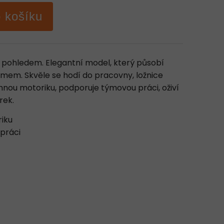
o košíku
 pohledem. Elegantní model, který působí
jmem. Skvěle se hodí do pracovny, ložnice
mnou motoriku, podporuje týmovou práci, oživí
árek.
riku
práci