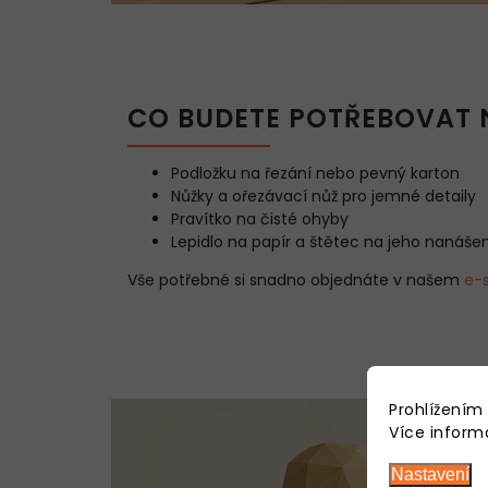
CO BUDETE POTŘEBOVAT 
Podložku na řezání nebo pevný karton
Nůžky a ořezávací nůž pro jemné detaily
Pravítko na čisté ohyby
Lepidlo na papír a štětec na jeho nanášen
Vše potřebné si snadno objednáte v našem
e-
Prohlížením
Více inform
Nastavení