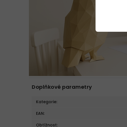
Doplňkové parametry
Kategorie
:
EAN
:
Obtížnost
: