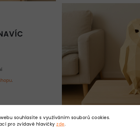
NAVÍC
í
shopu
.
 webu souhlasíte s využíváním souborů cookies.
ací pro zvídavé hlavičky
zde
.