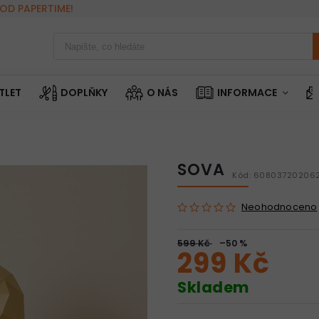
OD PAPERTIME!
TLET
DOPLŇKY
O NÁS
INFORMACE
SOVA
Kód:
60803720206
Neohodnoceno
599 Kč
–50 %
299 Kč
Skladem