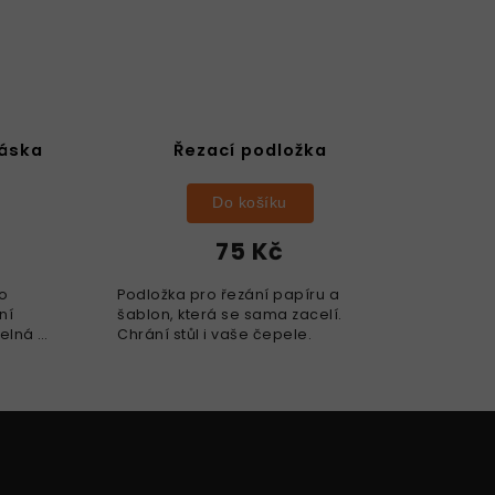
páska
Řezací podložka
Do košíku
75 Kč
ro
Podložka pro řezání papíru a
ní
šablon, která se sama zacelí.
telná a
Chrání stůl i vaše čepele.