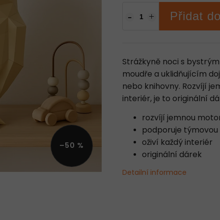
Přidat d
Strážkyně noci s bystrým
moudře a uklidňujícím do
nebo knihovny. Rozvíjí je
interiér, je to originální d
rozvíjí jemnou moto
podporuje týmovou 
oživí každý interiér
–50 %
originální dárek
Detailní informace