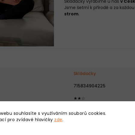
Skládačky vyrábíme u nás
v Čes
Jsme šetrní k přírodě a za každ
strom
.
Skládačky
715834904225
★★☆
2 hodiny
 webu souhlasíte s využíváním souborů cookies.
ací pro zvídavé hlavičky
zde
.
30x13x26 cm