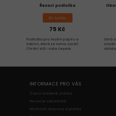
Řezací podložka
Obou
Do košíku
75 Kč
Podložka pro řezání papíru a
Silná 
šablon, která se sama zacelí.
snadn
Chrání stůl i vaše čepele.
skláda
znovu 
INFORMACE PRO VÁS
Často kladené otázky
Recenze zákazníků
Možnosti dopravy a platby