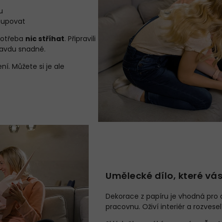
u
stupovat
 potřeba
nic stříhat
. Připravili
ravdu snadné.
í. Můžete si je ale
Umělecké dílo, které vá
Dekorace z papíru je vhodná pro d
pracovnu. Oživí interiér a rozvese