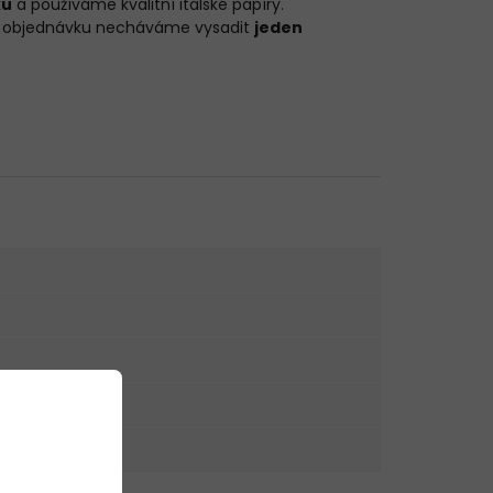
ku
a používáme kvalitní italské papíry.
ou objednávku necháváme vysadit
jeden