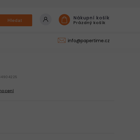
Nákupní košík
Hledat
Prázdný košík
KONTAKT
info@papertime.cz
34904225
nocení