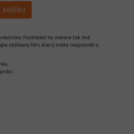
o košíku
olečníka. Poskládat ho zabere tak dvě
ejte oblíbený film, který znáte nazpaměť a
riku
práci