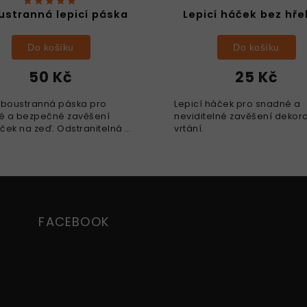
stranná lepicí páska
Lepicí háček bez hře
Do košíku
Do košíku
50 Kč
25 Kč
oboustranná páska pro
Lepicí háček pro snadné a
é a bezpečné zavěšení
neviditelné zavěšení dekor
ček na zeď. Odstranitelná a
vrtání.
použitelná.
FACEBOOK