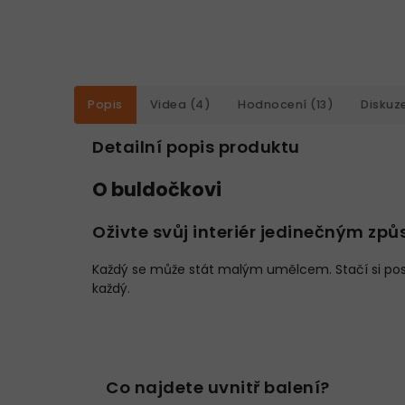
Popis
Videa (4)
Hodnocení (13)
Diskuz
Detailní popis produktu
O buldočkovi
Oživte svůj interiér jedinečným zp
Každý se může stát malým umělcem. Stačí si pos
každý.
Co najdete uvnitř balení?