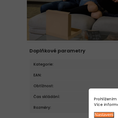
Doplňkové parametry
Kategorie
:
EAN
:
Obtížnost
:
Čas skládání
:
Prohlížením
Více inform
Rozměry
:
Nastavení