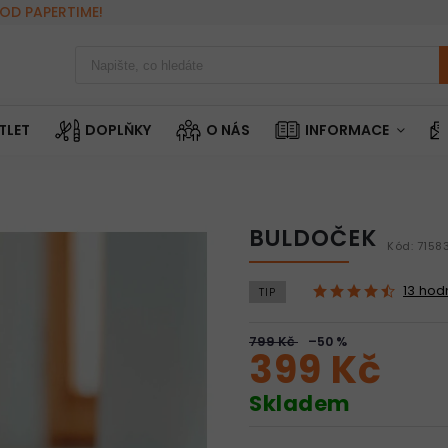
OD PAPERTIME!
TLET
DOPLŇKY
O NÁS
INFORMACE
BULDOČEK
Kód:
7158
13 hod
TIP
799 Kč
–50 %
399 Kč
Skladem