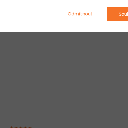
Odmítnout
Sou
LÝ VÝSLEDEK