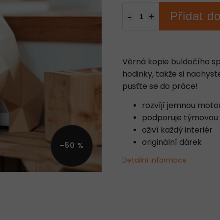
Přidat d
Věrná kopie buldočího sp
hodinky, takže si nachyst
pusťte se do práce!
rozvíjí jemnou moto
podporuje týmovou 
oživí každý interiér
originální dárek
–50 %
Detailní informace