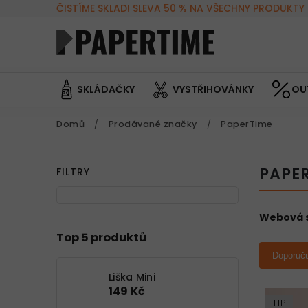
ČISTÍME SKLAD! SLEVA 50 % NA VŠECHNY PRODUKTY 
SKLÁDAČKY
VYSTŘIHOVÁNKY
OU
Domů
/
Prodávané značky
/
PaperTime
PAPE
FILTRY
Webová s
Top 5 produktů
Doporuč
Liška Mini
149 Kč
TIP