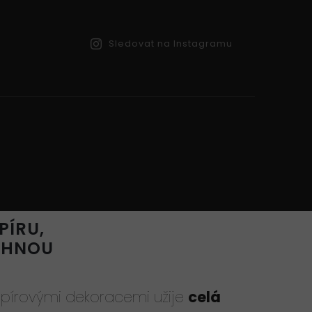
Sledovat na Instagramu
PÍRU,
CHNOU
apírovými dekoracemi užije
celá