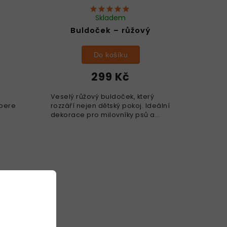
Skladem
Buldoček – růžový
Do košíku
299 Kč
Veselý růžový buldoček, který
abere
rozzáří nejen dětský pokoj. Ideální
dekorace pro milovníky psů a
terý
jemných pastelů. Rozvíjí jemnou
 do
motoriku, podporuje týmovou
iku...
práci, oživí interiér,...