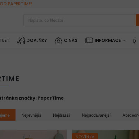
OD PAPERTIME!
TLET
DOPLŇKY
O NÁS
INFORMACE
RTIME
tránka značky:
PaperTime
ujeme
Nejlevnější
Nejdražší
Nejprodávanější
Abecedn
NOVINKA