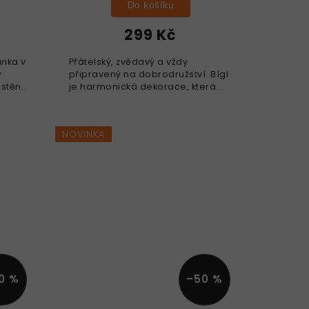
Do košíku
299 Kč
ánka v
Přátelský, zvědavý a vždy
ý
připravený na dobrodružství. Bígl
 stěně
je harmonická dekorace, která
vnáší do prostoru energii i klid.
iku,
Rozvíjí jemnou motoriku,
podporuje týmovou práci,...
NOVINKA
0 %
–50 %