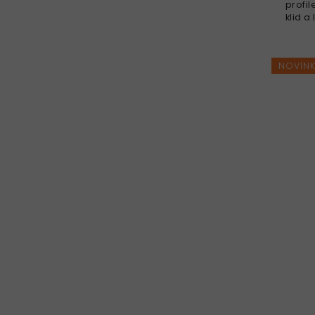
profi
klid a
dětské
praco
motor
NOVIN