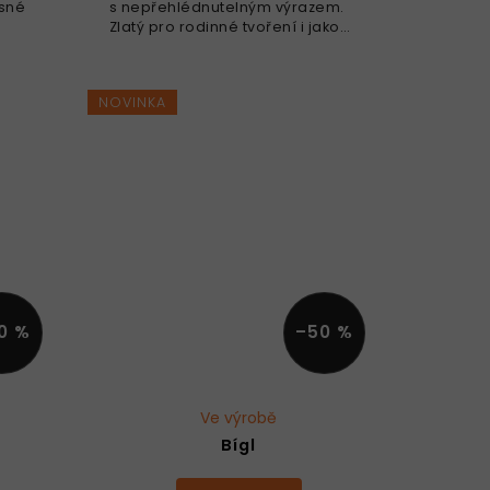
asné
s nepřehlédnutelným výrazem.
Zlatý pro rodinné tvoření i jako
zvíjí
dekorace do pracovny. Rozvíjí
e
jemnou motoriku, podporuje
..
týmovou práci, oživí...
NOVINKA
0 %
–50 %
Ve výrobě
Bígl