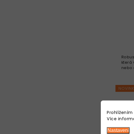
Robust
která 
nebo 
dekor
Rozví
podpo
NOVIN
Prohlížením
Více inform
Nastavení