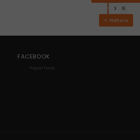
1
6
Nahoru
FACEBOOK
PaperTime