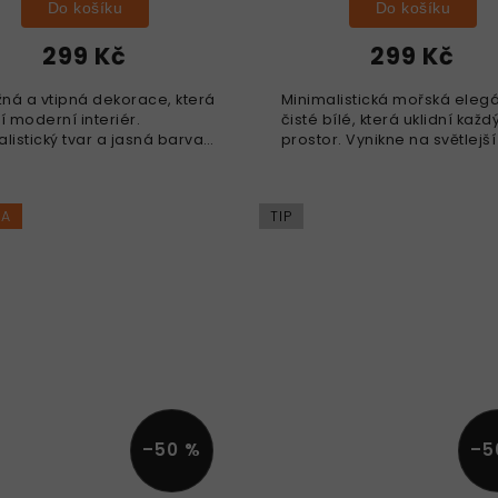
Do košíku
Do košíku
299 Kč
299 Kč
ná a vtipná dekorace, která
Minimalistická mořská eleg
í moderní interiér.
čisté bílé, která uklidní každ
listický tvar a jasná barva
prostor. Vynikne na světlejší
í prostoru šťávu i humor.
a krásně ladí se severským
jí jemnou motoriku,
stylem. Rozvíjí jemnou motor
ruje týmovou práci,...
podporuje...
KA
TIP
–50 %
–5