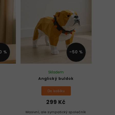
0 %
–50 %
Skladem
Anglický buldok
Do košíku
299 Kč
Masivní, ale sympatický společník