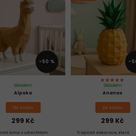
–50 %
–5
Skladem
Skladem
Alpaka
Ananas
Do košíku
Do košíku
299 Kč
299 Kč
milá lama s ušlechtilým
Tropická dekorace, která