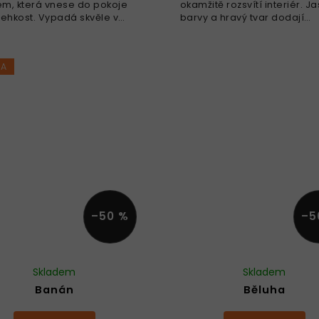
lem, která vnese do pokoje
okamžitě rozsvítí interiér. J
 lehkost. Vypadá skvěle v
barvy a hravý tvar dodají
m pokoji i ve světlé
prostoru energii a radost. Ro
vně. Rozvíjí jemnou
jemnou motoriku, podporuj
iku, podporuje týmovou...
týmovou práci, oživí interiér,.
KA
–50 %
–5
Skladem
Skladem
Banán
Běluha