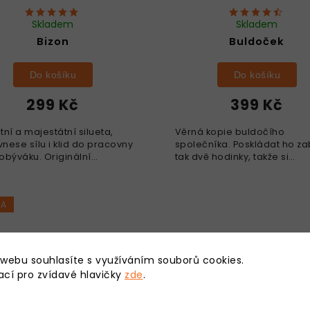
Skladem
Skladem
Bizon
Buldoček
Do košíku
Do košíku
299 Kč
399 Kč
ní a majestátní silueta,
Věrná kopie buldočího
vnese sílu i klid do pracovny
společníka. Poskládat ho z
obýváku. Originální
tak dvě hodinky, takže si
ace pro milovníky přírody.
nachystejte oblíbený film, k
jí jemnou motoriku,
znáte nazpaměť a pusťte se
ruje týmovou práci,...
práce! rozvíjí jemnou motor
KA
 webu souhlasíte s využíváním souborů cookies.
ací pro zvídavé hlavičky
zde
.