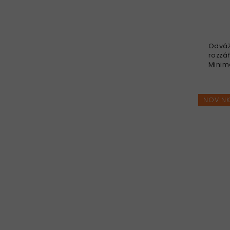
Odváž
rozzář
Minima
dodaj
Rozví
podpo
NOVIN