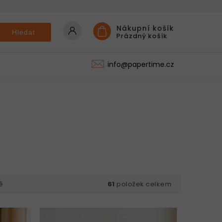
Nákupní košík
Hledat
Prázdný košík
KONTAKT
info@papertime.cz
61
položek celkem
ě